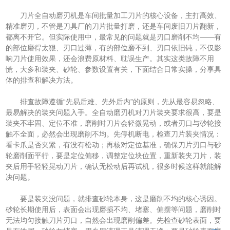
刀片全自动磨刃机是车间批量加工刀片的核心设备，主打高效、
精准磨刃，不管是刀具厂的刀片批量打磨，还是车间废旧刀片翻新，
都离不开它。但实际使用中，最常见的问题就是刃口磨削不均——有
的部位磨得太狠、刃口过薄，有的部位磨不到、刃口依旧钝，不仅影
响刀片使用效果，还会浪费原材料、耽误生产。其实这类故障不用
慌，大多和装夹、砂轮、参数设置有关，下面结合日常实操，分享具
体的排查和解决方法。
排查故障遵循“先易后难、先外后内”的原则，先从最容易忽略、
最易解决的装夹问题入手。全自动磨刃机对刀片装夹要求很高，要是
装夹不牢固、定位不准，磨削时刀片会轻微晃动，或者刃口与砂轮接
触不全面，必然会出现磨削不均。先停机断电，检查刀片装夹情况：
看卡爪是否夹紧，有没有松动；再核对定位基准，确保刀片刃口与砂
轮磨削面平行，要是定位偏移，调整定位块位置，重新装夹刀片，装
夹后用手轻轻晃动刀片，确认无松动后再试机，很多时候这样就能解
决问题。
要是装夹没问题，就排查砂轮本身，这是磨削不均的核心诱因。
砂轮长期使用后，表面会出现磨损不均、堵塞、偏摆等问题，磨削时
无法均匀接触刀片刃口，自然会出现磨削偏差。先检查砂轮表面，要