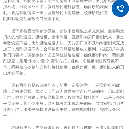
是有铁屑、砂轮灰堵塞，用专用清理工具清理干净；要是砂轮表面磨
损不均、出现凹凸不平，就对砂轮进行修整，确保砂轮表面平整、锋
利；要是砂轮偏摆严重，调整砂轮固定螺栓，校准砂轮位置，避免磨
削时砂轮晃动导致刃口磨削不均。
接下来检查磨削参数设置，参数不合理也是常见原因。全自动磨
刃机的磨削速度、进给量、磨削深度，直接影响刃口磨削效果，要是
参数设置不当，比如进给速度太快，刀片刃口来不及均匀磨削就完成
加工；磨削深度不均，会导致刃口局部过磨或未磨到。根据刀片材质
和刃口要求，调整参数：适当降低进给速度，确保磨削均匀；调整磨
削深度，采用“多次少量”的磨削方式，避免一次性磨削过深导致不
均；同时校准砂轮与刀片的接触角度，确保角度一致，磨削出来的刃
口才会平整。
还有两个容易被忽略的点，新手一定要注意。一是导向机构故
障，导向轮磨损、松动，会导致刀片磨削时运行轨迹偏移，刃口磨削
不均，检查导向轮，更换磨损部件，拧紧固定螺栓即可；二是设备水
平度偏差，长期使用后，磨刃机可能出现水平偏移，导致砂轮与刀片
接触不均，用水平仪检测设备水平度，调整地脚螺栓，校准设备水
平。
故障解决后，先空载试运行，再用废刀片试磨，检查刃口磨削是