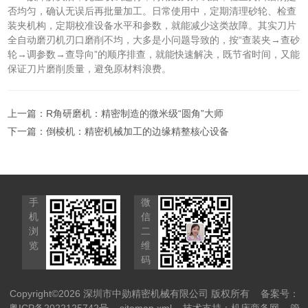
否均匀，确认无误后再批量加工。日常使用中，定期清理砂轮、检查
装夹机构，定期校准设备水平和参数，就能减少这类故障。其实刀片
全自动磨刃机刃口磨削不均，大多是小问题导致的，按“查装夹→查砂
轮→调参数→查导向”的顺序排查，就能快速解决，既节省时间，又能
保证刀片磨削质量，避免原材料浪费。
上一篇：
R角研磨机：精密制造的微米级“圆角”大师
下一篇：
倒棱机：精密机械加工的边缘精整核心设备
手
微
机
信
浏
二
览
维
码
Copyright©2026 深圳市中勋精密机械有限公司 版权所有
备案号：
粤ICP备2022125742号
sitemap.xml
技术支持：
机床商务网
管