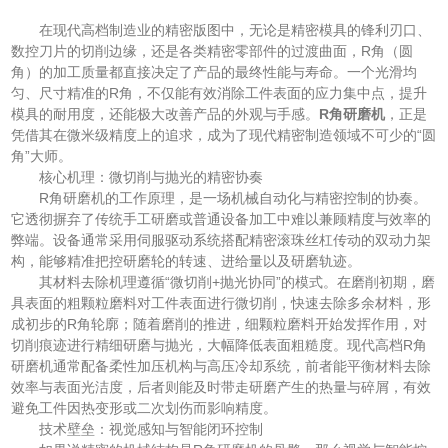
在现代高档制造业的精密版图中，无论是精密模具的锋利刃口、
数控刀片的切削边缘，还是各类精密零部件的过渡曲面，R角（圆
角）的加工质量都直接决定了产品的最终性能与寿命。一个光滑均
匀、尺寸精准的R角，不仅能有效消除工件表面的应力集中点，提升
模具的耐用度，还能极大改善产品的外观与手感。
R角研磨机
，正是
凭借其在微米级精度上的追求，成为了现代精密制造领域不可少的“圆
角”大师。
核心机理：微切削与抛光的精密协奏
R角研磨机的工作原理，是一场机械自动化与精密控制的协奏。
它透彻摒弃了传统手工研磨或普通设备加工中难以兼顾精度与效率的
弊端。设备通常采用伺服驱动系统搭配精密滚珠丝杠传动的双动力架
构，能够精准把控研磨轮的转速、进给量以及研磨轨迹。
其材料去除机理遵循“微切削+抛光协同”的模式。在磨削初期，磨
具表面的粗颗粒磨料对工件表面进行微切削，快速去除多余材料，形
成初步的R角轮廓；随着磨削的推进，细颗粒磨料开始发挥作用，对
切削痕迹进行精细研磨与抛光，大幅降低表面粗糙度。现代高档R角
研磨机通常配备柔性加压机构与高压冷却系统，前者能平衡材料去除
效率与表面光洁度，后者则能及时带走研磨产生的热量与碎屑，有效
避免工件因热变形或二次划伤而影响精度。
技术壁垒：视觉感知与智能闭环控制