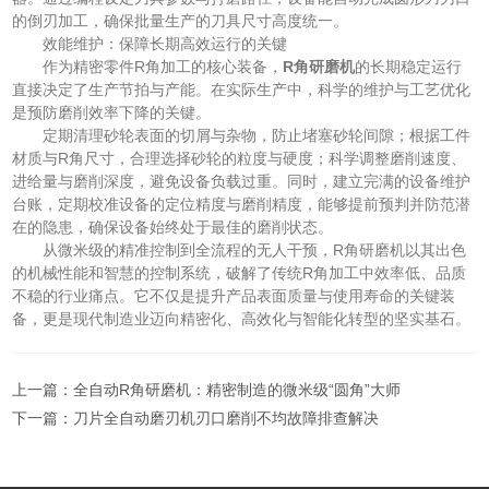
的倒刃加工，确保批量生产的刀具尺寸高度统一。
效能维护：保障长期高效运行的关键
作为精密零件R角加工的核心装备，
R角研磨机
的长期稳定运行
直接决定了生产节拍与产能。在实际生产中，科学的维护与工艺优化
是预防磨削效率下降的关键。
定期清理砂轮表面的切屑与杂物，防止堵塞砂轮间隙；根据工件
材质与R角尺寸，合理选择砂轮的粒度与硬度；科学调整磨削速度、
进给量与磨削深度，避免设备负载过重。同时，建立完满的设备维护
台账，定期校准设备的定位精度与磨削精度，能够提前预判并防范潜
在的隐患，确保设备始终处于最佳的磨削状态。
从微米级的精准控制到全流程的无人干预，R角研磨机以其出色
的机械性能和智慧的控制系统，破解了传统R角加工中效率低、品质
不稳的行业痛点。它不仅是提升产品表面质量与使用寿命的关键装
备，更是现代制造业迈向精密化、高效化与智能化转型的坚实基石。
上一篇：
全自动R角研磨机：精密制造的微米级“圆角”大师
下一篇：
刀片全自动磨刃机刃口磨削不均故障排查解决