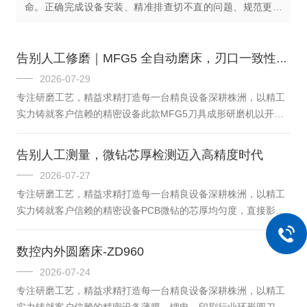
命。正确完成设备安装、精准排查切不直的问题、规范更换
刀片，是使用开槽机的核心要点。本文将从实操角度，详细
讲解这三方面的操作方法和注意事项，...
告别人工修磨｜MFG5 全自动磨床，刃口一致性拉满
2026-07-29
专注研磨工艺，精益求精打造每一台精良设备深耕株洲，以精工
实力铸就客户信赖的精密设备此款MFG5刀具成形研磨机以开槽
速度快为主要优势，可在短时间内完成大量开槽工作，不仅自动
化程度高，更能在保证精度的前提下轻松应对不同复杂的加工要
告别人工测量，微钻芯厚检测迈入高精度时代
求，且可以根据用户生产需求进行定制化方案生产。底座采用天
2026-07-27
然大理石不变形且精度高，进口导轨丝杠极大保证加工精度和稳
专注研磨工艺，精益求精打造每一台精良设备深耕株洲，以精工
定性，机械手自动上下料和精磨一体化的砂轮组使之拥有精准不
实力铸就客户信赖的精密设备PCB微钻的芯厚均匀度，直接影响
俗的加工效率。因此，此款设备成为中勋企业的畅销产品之一。
钻孔品质。传统依靠人工卡尺检测，极易出现测量偏差，微钻细
中勋精密MFG5刀具成型研磨机...
小部位读数不准，批量产品品质参差不齐，断针、偏孔问题频
数控内外圆磨床-ZD960
发，一直困扰刀具生产厂家。中勋精密芯厚检测机搭载大理石基
2026-07-24
座、基恩士视觉、步进电动滑台等全套优质配件，整合传动、成
专注研磨工艺，精益求精打造每一台精良设备深耕株洲，以精工
像、数据管理一体化功能，兼顾测量精度与车间量产实用性。设
实力铸就客户信赖的精密设备薄膜、锂电、印刷行业环形圆刀加