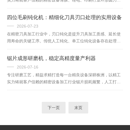
备性能特点※整体天然大理石底座，长久保障测量精度※基恩士
工，传统设备内外圆分开磨削，反复装夹极易产生同轴度偏差，
CCD镜头检测，规避人工测量误差...
批量加工尺寸一致性差，人工校正、返工耗时耗力。中勋精密数
四位毛刷钝化机：精细化刀具刃口处理的实用设备
控内外圆磨床针对性解决行业痛点，单台设备一次装夹同步完成
2026-07-23
内孔、外圆精密研磨，从硬件结构源头把控加工精度，有效压缩
在精密刀具加工行业中，刃口钝化是提升刀具加工质感、延长使
生产综合成本。整机依托天然大理石平台稳定基础，搭配15KW
用寿命的关键工序。传统人工钝化、单工位钝化设备存在处理不
大功率电直驱主轴与进口直线电机，整机刚性充足，微米级精度
均、效率偏低的问题，难以适配批量精细化生产需求。四位毛刷
长期恒定不变。设备支持粗精磨一...
钝化机作为针对性研发的专用处理设备，依托多工位协同作业模
锯片成形研磨机，稳定高精度量产利器
式，适配各类硬质合金、金属陶瓷刀具的刃口钝化加工，目前已
2026-07-16
广泛应用于数控刀具、精密模具、机械加工等多个制造领域，成
专注研磨工艺，精益求精打造每一台精良设备深耕株洲，以精工
为刀具后处理工序中的常用设备。四位毛刷钝化机的核心运行逻
实力铸就客户信赖的精密设备加工行业锯片损耗频繁，人工打磨
辑，是依靠四组独立可控的毛刷单元，完成工件刃口的均匀打磨
精度参差不齐、耗时费力，还容易出现齿距不均、刃口缺损等问
与钝化处理。设备摒弃了传统单角度...
题，大幅影响成品加工质量与生产效率。这款专业锯片成形研磨
机针对性解决各类打磨痛点，依托扎实硬件与智能控制系统，一
下一页
末页
站式完成锯片多角度精密修磨。整机搭载天然大理石基座与高清
CCD视觉定位，搭配直驱无震主轴、伺服程控系统，兼顾研磨精
度与作业速度。设备支持多种锯片角度加工，夹具拆装简便，新