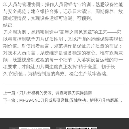
3. 人员与管理协同：操作人员需经专业培训，熟悉设备性能
与安全规范；建立维护台账，记录日常清洁、周期保养、故
障处理情况，实现设备运维可追溯、可预判。
结语
刀片周边磨，是精密制造中“毫厘之间见真章”的工艺——它
以精度控制赋予刀片优质性能，又以严谨的运维保障实现长
期价值。对使用者而言，规范操作是保证刀片质量的前提；
对技术人员而言，系统维护是设备稳定的核心。唯有双向兼
顾，既重视磨削过程的每一个细节，又落实设备运维的每一
项要求，才能让刀片周边磨真正发挥“精于毫厘、韧于长
久”的价值，为精密制造的高效、稳定生产筑牢基础。
上一篇：
刀片开槽机的安装、调直与换刀实操指南
下一篇：
MFG9-5NC刀具成形研磨机|五轴联动，解锁刀具精磨新高度！