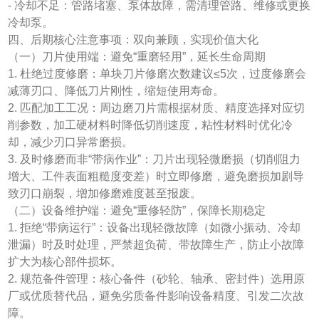
- 冷却不足：管路堵塞、泵体故障，需清理管路、维修或更换
冷却泵。
四、后期核心注意事项：双向兼顾，实现价值大化
（一）刀片使用端：避免“重磨轻用”，延长生命周期
1. 杜绝过度修磨：单块刀片修磨次数建议≤5次，过度修磨会
减薄刃口、降低刀片刚性，缩短使用寿命。
2. 匹配加工工况：周边磨刀片需根据材质、精度选择对应切
削参数，加工硬材料时降低切削速度，粘性材料时优化冷
却，减少刃口异常磨损。
3. 及时修磨而非“带病作业”：刀片出现轻微磨损（切削阻力
增大、工件表面粗糙度变差）时立即修磨，避免磨损加剧导
致刃口崩裂，增加修磨难度甚至报废。
（二）设备维护端：避免“重修轻防”，保障长期稳定
1. 拒绝“带病运行”：设备出现轻微故障（如微小振动、冷却
泄漏）时及时处理，严禁超负荷、带故障生产，防止小故障
扩大为核心部件损坏。
2. 规范备件管理：核心备件（砂轮、轴承、密封件）选用原
厂或优质替代品，避免劣质备件影响设备精度、引发二次故
障。