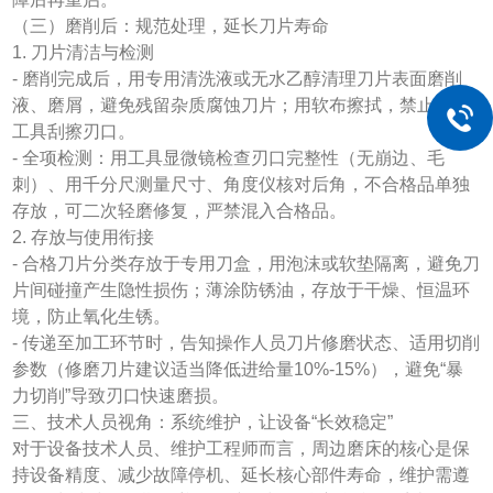
（三）磨削后：规范处理，延长刀片寿命
1. 刀片清洁与检测
- 磨削完成后，用专用清洗液或无水乙醇清理刀片表面磨削
液、磨屑，避免残留杂质腐蚀刀片；用软布擦拭，禁止硬质
工具刮擦刃口。
- 全项检测：用工具显微镜检查刃口完整性（无崩边、毛
刺）、用千分尺测量尺寸、角度仪核对后角，不合格品单独
存放，可二次轻磨修复，严禁混入合格品。
2. 存放与使用衔接
- 合格刀片分类存放于专用刀盒，用泡沫或软垫隔离，避免刀
片间碰撞产生隐性损伤；薄涂防锈油，存放于干燥、恒温环
境，防止氧化生锈。
- 传递至加工环节时，告知操作人员刀片修磨状态、适用切削
参数（修磨刀片建议适当降低进给量10%-15%），避免“暴
力切削”导致刃口快速磨损。
三、技术人员视角：系统维护，让设备“长效稳定”
对于设备技术人员、维护工程师而言，周边磨床的核心是保
持设备精度、减少故障停机、延长核心部件寿命，维护需遵