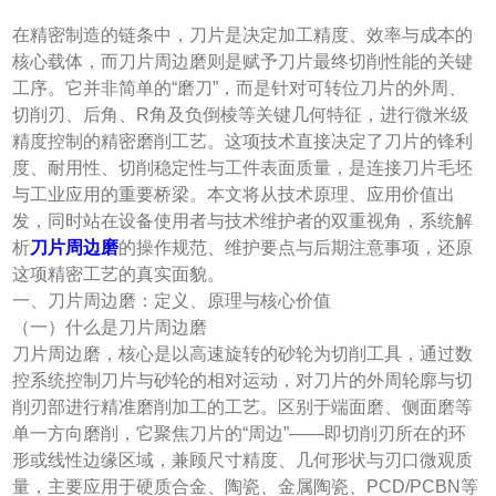
在精密制造的链条中，刀片是决定加工精度、效率与成本的
核心载体，而刀片周边磨则是赋予刀片最终切削性能的关键
工序。它并非简单的“磨刀”，而是针对可转位刀片的外周、
切削刃、后角、R角及负倒棱等关键几何特征，进行微米级
精度控制的精密磨削工艺。这项技术直接决定了刀片的锋利
度、耐用性、切削稳定性与工件表面质量，是连接刀片毛坯
与工业应用的重要桥梁。本文将从技术原理、应用价值出
发，同时站在设备使用者与技术维护者的双重视角，系统解
析
刀片周边磨
的操作规范、维护要点与后期注意事项，还原
这项精密工艺的真实面貌。
一、刀片周边磨：定义、原理与核心价值
（一）什么是刀片周边磨
刀片周边磨，核心是以高速旋转的砂轮为切削工具，通过数
控系统控制刀片与砂轮的相对运动，对刀片的外周轮廓与切
削刃部进行精准磨削加工的工艺。区别于端面磨、侧面磨等
单一方向磨削，它聚焦刀片的“周边”——即切削刃所在的环
形或线性边缘区域，兼顾尺寸精度、几何形状与刃口微观质
量，主要应用于硬质合金、陶瓷、金属陶瓷、PCD/PCBN等