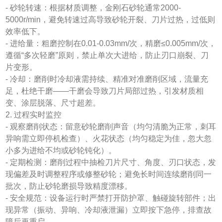
- 砂轮转速：根据材质调整，金刚石砂轮通常2000-
5000r/min，避免转速过高导致砂轮开裂、刀片过热，过低则
效率低下。
- 进给量：粗磨控制在0.01-0.03mm/次，精磨≤0.005mm/次，
遵循“多次轻磨”原则，禁止单次大进给，防止刃口崩裂、刀
片变形。
- 冷却：磨削时冷却液需持续、精准对准磨削区域，流量充
足，杜绝干磨——干磨会导致刀片局部过热，引发材质相
变、涂层脱落、尺寸超差。
2. 过程实时监控
- 观察磨削状态：留意砂轮磨削声音（均匀清脆为正常，刺耳
异响需立即停机检查）、火花状态（均匀稳定为佳，忽大忽
小多为进给不均或砂轮钝化）。
- 定期检测：磨削过程中抽检刀片尺寸、角度、刃口状态，发
现偏差及时调整程序或修整砂轮；避免长时间连续磨削同一
批次，防止砂轮磨损导致精度漂移。
- 安全规范：设备运行时严禁打开防护罩、触碰旋转部件；出
现异常（振动、异响、冷却液泄漏）立即按下急停，排查故
障后再重启。