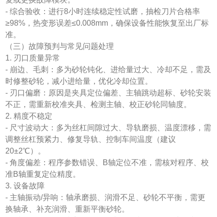
- 综合验收：进行8小时连续稳定性试磨，抽检刀片合格率
≥98%，热变形误差≤0.008mm，确保设备性能恢复至出厂标
准。
（三）故障预判与常见问题处理
1. 刃口质量异常
- 崩边、毛刺：多为砂轮钝化、进给量过大、冷却不足，需及
时修整砂轮，减小进给量，优化冷却位置。
- 刃口偏磨：原因是夹具定位偏差、主轴跳动超标、砂轮安装
不正，需重新校准夹具、检测主轴、校正砂轮同轴度。
2. 精度不稳定
- 尺寸波动大：多为丝杠间隙过大、导轨磨损、温度漂移，需
调整丝杠预紧力、修复导轨、控制车间温度（建议
20±2℃）。
- 角度偏差：程序参数错误、B轴定位不准，需核对程序、校
准B轴重复定位精度。
3. 设备故障
- 主轴振动/异响：轴承磨损、润滑不足、砂轮不平衡，需更
换轴承、补充润滑、重新平衡砂轮。