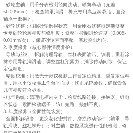
- 砂轮主轴：用千分表检测径向跳动、轴向窜动（允差
≤0.005mm）；检查轴承润滑，补充专用高速润滑脂，避免
轴承干磨损坏。
- 砂轮修整：根据砂轮磨损状态，用金刚石修整器定期修整，
恢复砂轮轮廓精度与锋利度；修整时控制进给速度（0.005-
0.01mm/次），保证砂轮表面平整、磨粒突出均匀。
2. 季度保养（核心部件深度养护）
- 导轨与丝杠：拆解清理导轨、丝杠表面油污、铁屑，重新涂
抹专用导轨润滑油，调整丝杠预紧力，消除传动间隙，保证
定位精度。
- 精度校准：用激光干涉仪检测工作台定位精度、重复定位精
度，用水平仪校准工作台平面度；修正系统参数，确保设备
几何精度符合标准。
- 电气系统：清理电柜内灰尘，检查线路连接、接触器、继电
器状态，紧固松动端子，防止短路、接触不良。
3. 年度保养（全面性能恢复）
- 全面拆解设备：更换老化密封件、磨损传动部件（轴承、导
轨滑块、丝杠螺母）；对主轴、数控系统进行性能检测，修
复或更换故障模块。