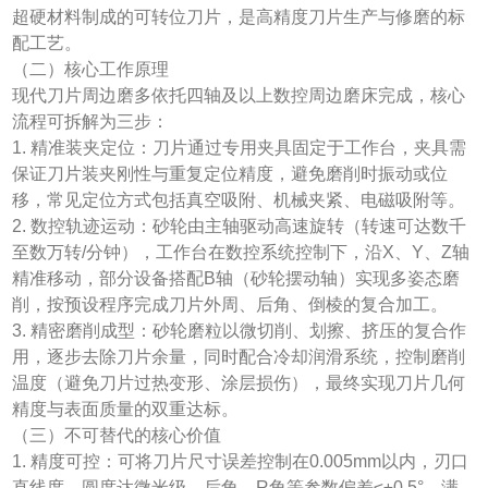
超硬材料制成的可转位刀片，是高精度刀片生产与修磨的标
配工艺。
（二）核心工作原理
现代刀片周边磨多依托四轴及以上数控周边磨床完成，核心
流程可拆解为三步：
1. 精准装夹定位：刀片通过专用夹具固定于工作台，夹具需
保证刀片装夹刚性与重复定位精度，避免磨削时振动或位
移，常见定位方式包括真空吸附、机械夹紧、电磁吸附等。
2. 数控轨迹运动：砂轮由主轴驱动高速旋转（转速可达数千
至数万转/分钟），工作台在数控系统控制下，沿X、Y、Z轴
精准移动，部分设备搭配B轴（砂轮摆动轴）实现多姿态磨
削，按预设程序完成刀片外周、后角、倒棱的复合加工。
3. 精密磨削成型：砂轮磨粒以微切削、划擦、挤压的复合作
用，逐步去除刀片余量，同时配合冷却润滑系统，控制磨削
温度（避免刀片过热变形、涂层损伤），最终实现刀片几何
精度与表面质量的双重达标。
（三）不可替代的核心价值
1. 精度可控：可将刀片尺寸误差控制在0.005mm以内，刃口
直线度、圆度达微米级，后角、R角等参数偏差≤±0.5°，满