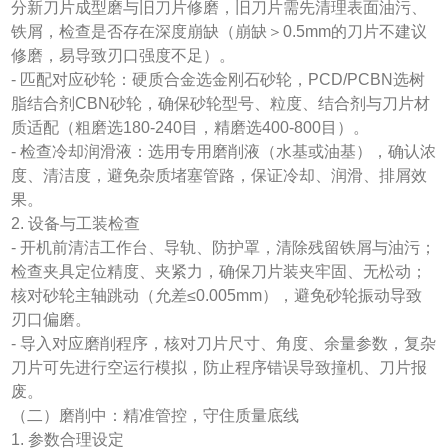
分新刀片成型磨与旧刀片修磨，旧刀片需先清理表面油污、
铁屑，检查是否存在深度崩缺（崩缺＞0.5mm的刀片不建议
修磨，易导致刃口强度不足）。
- 匹配对应砂轮：硬质合金选金刚石砂轮，PCD/PCBN选树
脂结合剂CBN砂轮，确保砂轮型号、粒度、结合剂与刀片材
质适配（粗磨选180-240目，精磨选400-800目）。
- 检查冷却润滑液：选用专用磨削液（水基或油基），确认浓
度、清洁度，避免杂质堵塞管路，保证冷却、润滑、排屑效
果。
2. 设备与工装检查
- 开机前清洁工作台、导轨、防护罩，清除残留铁屑与油污；
检查夹具定位精度、夹紧力，确保刀片装夹牢固、无松动；
核对砂轮主轴跳动（允差≤0.005mm），避免砂轮振动导致
刃口偏磨。
- 导入对应磨削程序，核对刀片尺寸、角度、余量参数，复杂
刀片可先进行空运行模拟，防止程序错误导致撞机、刀片报
废。
（二）磨削中：精准管控，守住质量底线
1. 参数合理设定