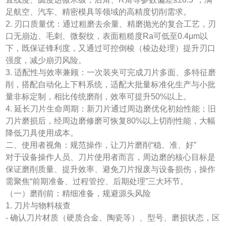
足航空、汽车、精密模具等领域的高精度切削需求。
2. 刃口质量优：通过粗磨去余量、精磨抛光的复合工艺，刃
口无崩边、毛刺、微裂纹，表面粗糙度Ra可低至0.4μm以
下，既保证锋利度，又通过可控倒棱（棱边处理）提升刃口
强度，减少崩刃风险。
3. 适配性与效率兼顾：一次装夹可完成刀片多面、多特征磨
削，搭配自动化上下料系统，适配大批量标准化生产与小批
量非标定制，相比传统磨削，效率可提升50%以上。
4. 延长刀片生命周期：新刀片通过周边磨优化初始性能；旧
刀片磨损后，经周边磨修磨可恢复80%以上切削性能，大幅
降低刀具使用成本。
二、使用者视角：规范操作，让刀片磨削“稳、准、好”
对于设备操作人员、刀片使用者而言，周边磨的核心目标是
保证磨削质量、提升效率、避免刀片报废与设备损伤，操作
需聚焦“前期准备、过程管控、后期处理”三大环节。
（一）磨削前：精细准备，规避源头风险
1. 刀片与物料核查
- 确认刀片材质（硬质合金、陶瓷等）、型号、磨损状态，区