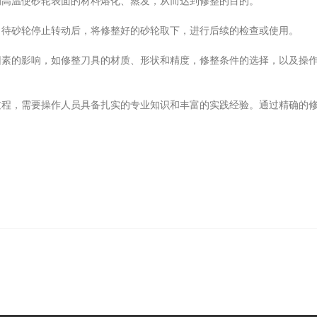
的高温使砂轮表面的材料熔化、蒸发，从而达到修整的目的。
待砂轮停止转动后，将修整好的砂轮取下，进行后续的检查或使用。
的影响，如修整刀具的材质、形状和精度，修整条件的选择，以及操作
。
，需要操作人员具备扎实的专业知识和丰富的实践经验。通过精确的修