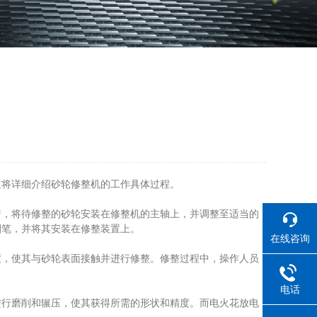
将详细介绍砂轮修整机的工作具体过程。
，将待修整的砂轮安装在修整机的主轴上，并调整至适当的
刚笔，并将其安装在修整装置上。
在线咨询
，使其与砂轮表面接触并进行修整。修整过程中，操作人员
电话
行磨削和辗压，使其获得所需的形状和精度。而电火花放电