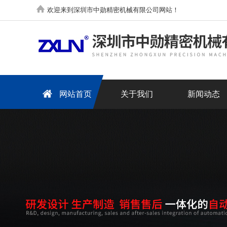
欢迎来到深圳市中勋精密机械有限公司网站！
网站首页
关于我们
新闻动态