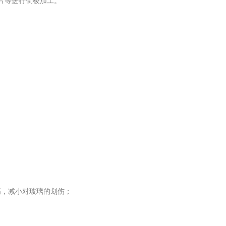
片等进行倒棱加工。
。
高，减小对玻璃的划伤；
；