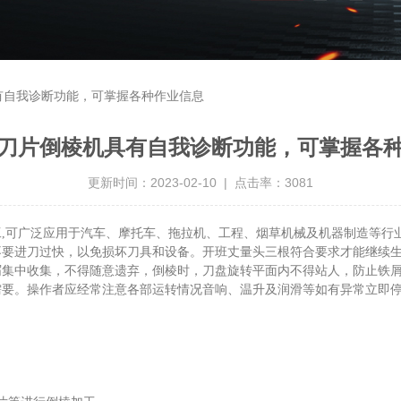
有自我诊断功能，可掌握各种作业信息
刀片倒棱机具有自我诊断功能，可掌握各
更新时间：2023-02-10 | 点击率：3081
,可广泛应用于汽车、摩托车、拖拉机、工程、烟草机械及机器制造等行
不要进刀过快，以免损坏刀具和设备。开班丈量头三根符合要求才能继续
屑集中收集，不得随意遗弃，倒棱时，刀盘旋转平面内不得站人，防止铁
需要。操作者应经常注意各部运转情况音响、温升及润滑等如有异常立即