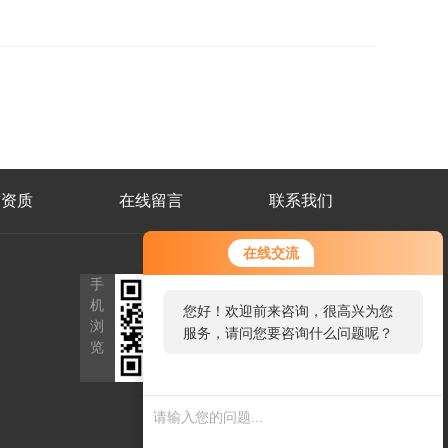
誉资质
在线留言
联系我们
在线交流
手
微
机
信
您好！欢迎前来咨询，很高兴为您
浏
二
服务，请问您要咨询什么问题呢？
览
维
码