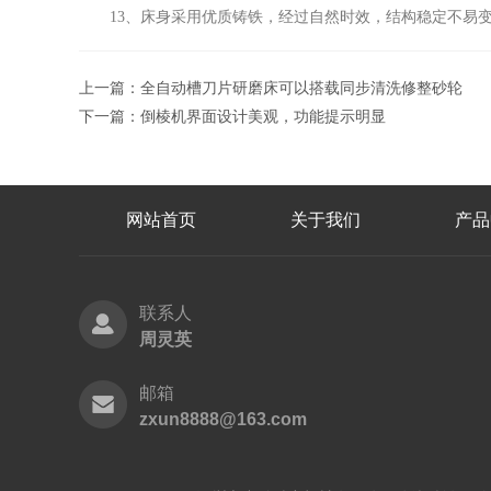
13、床身采用优质铸铁，经过自然时效，结构稳定不易
上一篇：
全自动槽刀片研磨床可以搭载同步清洗修整砂轮
下一篇：
倒棱机界面设计美观，功能提示明显
网站首页
关于我们
产品
联系人
周灵英
邮箱
zxun8888@163.com